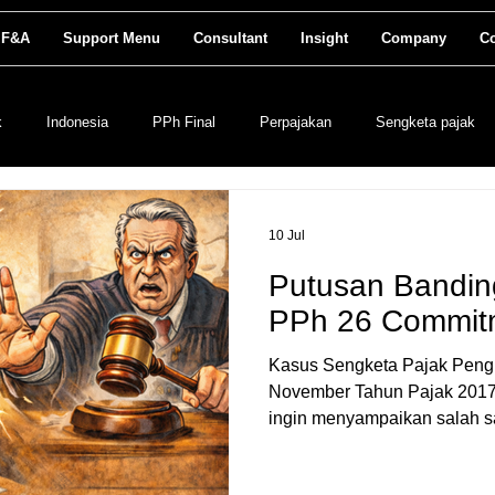
 F&A
Support Menu
Consultant
Insight
Company
Co
k
Indonesia
PPh Final
Perpajakan
Sengketa pajak
ran keuangan
PPh26
Legal
10 Jul
Putusan Banding
PPh 26 Commit
Kasus Sengketa Pajak Penghas
November Tahun Pajak 2017
ingin menyampaikan salah s
yang memberikan wawasan ya
koreksi atas Dasar Pengena