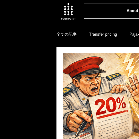
About
全ての記事
Transfer pricing
Paja
Biaya jasa intra-grup
Audit lapo