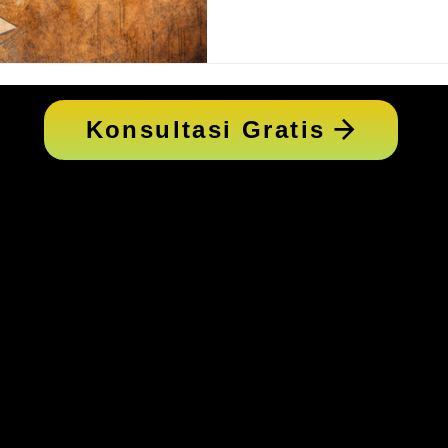
Biaya Commitment Fee di P
Indonesia Isu utama yang m
perkara ini adalah sebagai be
mempertahankan koreksi atas
Rp.696.9
Konsultasi Gratis