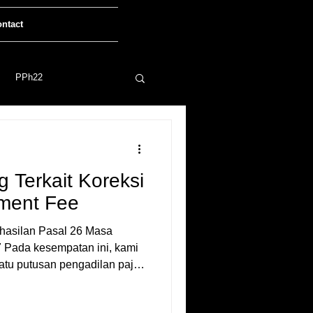
ntact
PPh22
 Terkait Koreksi
ment Fee
ilan Pasal 26 Masa
 Pada kesempatan ini, kami
atu putusan pengadilan pajak
ng sangat menarik terkait
an Pajak PPh Pasal 26 atas