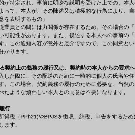
的が特定され、事前に明瞭な説明を受けた上での、本人
よって、本人が、その陳述又は積極的な行為により、自
意を表明するもの」
従業員との間には力関係が存在するため、その場合の「
い可能性があります。また、後述する本人への事前の「
す。この通知内容が意外と厄介ですので、この同意とい
分かります。
である契約上の義務の履行又は、契約時の本人からの要求
入した際に、その配送のために一時的に個人の氏名や住
す。この場合、契約義務の履行のために必要な、当然の
べたような煩わしい本人との同意は不要になります。
の履行
得税（PPh21)やBPJSを徴収、納税、申告をするた
します。