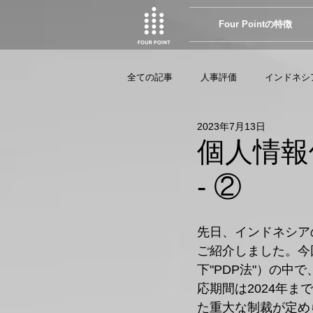
Four Pointの特徴
全ての記事
人事評価
インドネシ
2023年7月13日
個人情報
- ②
先日、インドネシア
ご紹介しました。今回は、
下"PDP法"）の
応期間は2024年
た重大な制裁が定め