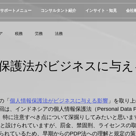
サポートメニュー
コンサルタント紹介
インサイト・知見
会社
ア
税務
労務
法務
保護法がビジネスに与え
の「
個人情報保護法がビジネスに与える影響
」を取り上
インドネシアの個人情報保護法（Personal Data Prot
中で、特に注意すべき点について深掘りしてみたいと思いま
までと設けられていますが、罰金、禁固刑、ライセンスの
られているため、早期からのPDP法への理解と規定の