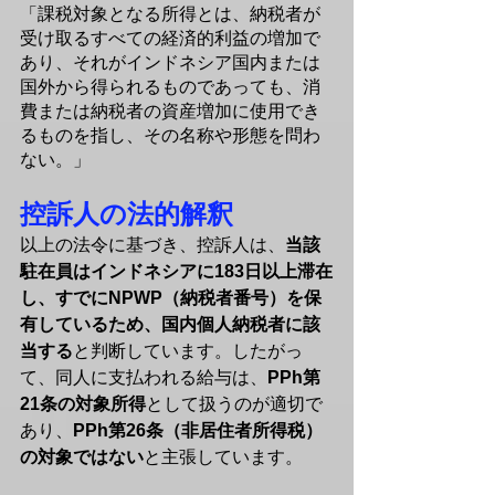
「課税対象となる所得とは、納税者が
受け取るすべての経済的利益の増加で
あり、それがインドネシア国内または
国外から得られるものであっても、消
費または納税者の資産増加に使用でき
るものを指し、その名称や形態を問わ
ない。」
控訴人の法的解釈
以上の法令に基づき、控訴人は、
当該
駐在員はインドネシアに183日以上滞在
し、すでにNPWP（納税者番号）を保
有しているため、国内個人納税者に該
当する
と判断しています。したがっ
て、同人に支払われる給与は、
PPh第
21条の対象所得
として扱うのが適切で
あり、
PPh第26条（非居住者所得税）
の対象ではない
と主張しています。