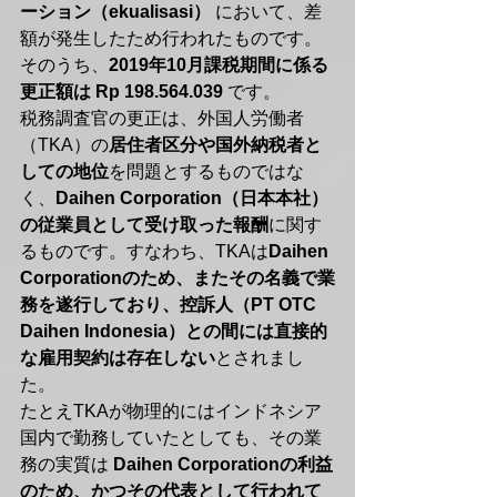
ーション（ekualisasi）
 において、差
額が発生したため行われたものです。
そのうち、
2019年10月課税期間に係る
更正額は Rp 198.564.039
 です。
税務調査官の更正は、外国人労働者
（TKA）の
居住者区分や国外納税者と
しての地位
を問題とするものではな
く、
Daihen Corporation（日本本社）
の従業員として受け取った報酬
に関す
るものです。すなわち、TKAは
Daihen 
Corporationのため、またその名義で業
務を遂行しており、控訴人（PT OTC 
Daihen Indonesia）との間には直接的
な雇用契約は存在しない
とされまし
た。
たとえTKAが物理的にはインドネシア
国内で勤務していたとしても、その業
務の実質は 
Daihen Corporationの利益
のため、かつその代表として行われて