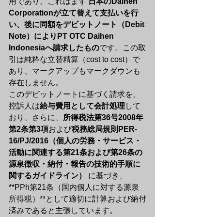
用であり、これはまず 
日本のDaihen 
Corporationが立て替えて支払いを行
い、後に同額をデビットノート（Debit 
Note）によりPT OTC Daihen 
Indonesiaへ請求したもの
です。この取
引は純粋な立替精算（cost to cost）で
あり、マークアップもマークダウンも
存在しません。
このデビットノートに基づく請求を、
控訴人は
給与費用として会計処理
して
おり、さらに、
所得税法第36号2008年
第2条第3項
および
税務総局規則PER-
16/PJ/2016（個人の労務・サービス・
活動に関連する第21条および第26条の
源泉徴収・納付・報告の技術的手順に
関するガイドライン）
 に基づき、
**PPh第21条（国内個人に対する源泉
所得税）**として適切に計算および納付
済みであると主張しています。