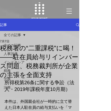
記事
全ての記事
7月7日
全ての記事
税務署の“二重課税”に喝！
人事評価
――駐在員給与リインバー
インドネシア
ス問題、税務裁判所が企業
税務
の主張を全面支持
労務
所得税第26条に関する争訟（法
法務
人・2019年課税年度10月期）
本件は、外国親会社が一時的に立て替
えた日本人駐在員の給与支払いを「マ