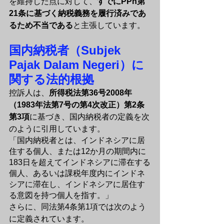
を維持した点に対して、
すでにPPh第
21条に基づく納税義務を履行済みであ
るため不当である
と主張しています。
国内納税者（Subjek 
Pajak Dalam Negeri）に
関する法的根拠
控訴人は、
所得税法第36号2008年
（1983年法第7号の第4次改正）第2条
第3項
に基づき、国内納税者の定義を次
のように引用しています。
「国内納税者とは、インドネシアに居
住する個人、または12か月の期間内に
183日を超えてインドネシアに滞在する
個人、あるいは課税年度内にインドネ
シアに滞在し、インドネシアに居住す
る意図を持つ個人を指す。」
さらに、同法第4条第1項では次のよう
に定義されています。