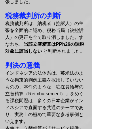
張しました。
税務裁判所の判断
税務裁判所は、納税者（控訴人）の主
張を全面的に認め、税務当局（被控訴
人）の更正を全て取り消しました。す
なわち、
当該立替精算はPPh26の課税
対象に該当しない
 と判断されました。
判決の意義
インドネシアの法体系は、英米法のよ
うな拘束的判例主義を採用していない
ものの、本件のような「駐在員給与の
立替精算（Reimbursement）」をめぐ
る課税問題は、多くの日本企業がイン
ドネシアで直面する共通のテーマであ
り、実務上の極めて重要な参考事例と
いえます。
本件は、立替精算が「サービス提供」