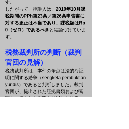
す。
したがって、控訴人は、
2019年10月課
税期間のPPh第23条／第26条申告書に
対する更正は不当であり、課税額はRp 
0（ゼロ）であるべき
と結論づけていま
す。
税務裁判所の判断（裁判
官団の見解）
税務裁判所は、本件の争点は法的な証
明に関する紛争（sengketa pembuktian 
yuridis）であると判断しました。裁判
官団が、提出された証拠書類および審
理中に得られた説明を検討した結果、
控訴人（PT OTC Daihen Indonesia）
は 
日本のDaihen Corporationの子会社
であることが確認されました。
日本のDaihen Corporationは、
日本国内