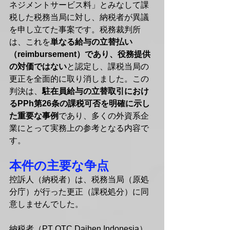
ネジメントサービス料」とみなして課
税した税務当局に対し、納税者が異議
を申し立てた事案です。税務裁判所
は、これを
単なる給与の立替払い
（reimbursement）であり、役務提供
の対価ではない
と認定し、課税当局の
更正を全面的に取り消しました。この
判決は、
駐在員給与の立替取引におけ
るPPh第26条の課税可否を明確に示し
た重要な事例
であり、多くの外資系企
業にとって実務上の参考となる内容で
す。
本件の主要な争点
控訴人（納税者）は、税務当局（原処
分庁）が行った更正（課税処分）に同
意しませんでした。
納税者（PT OTC Daihen Indonesia）