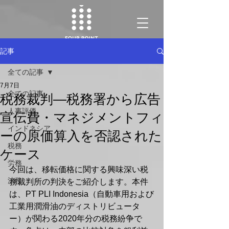
記事
全ての記事
7月7日
全ての記事
税務裁判—税務署から広告
人事評価
宣伝費・マネジメントフィ
インドネシア
ーの原価算入を否認された
税務
ケース
労務
今回は、移転価格に関する興味深い税
法務
務裁判所の判決をご紹介します。本件
は、PT PLI Indonesia（自動車用および
工業用潤滑油のディストリビュータ
ー）が関わる2020年分の税務紛争で