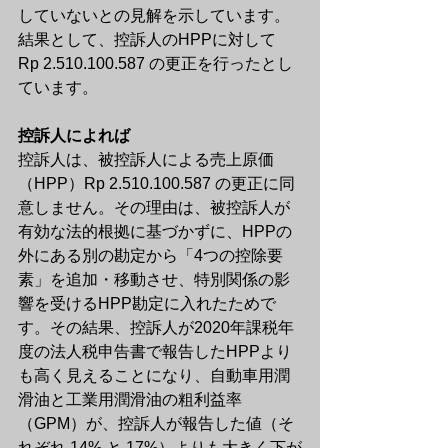
していないとの見解を示しています。
結果として、控訴人のHPPに対して 
Rp 2.510.100.587 の更正を行ったとし
ています。
控訴人によれば
控訴人は、被控訴人による売上原価
（HPP）Rp 2.510.100.587 の更正に同
意しません。その理由は、被控訴人が
有効な法的根拠に基づかずに、HPPの
外にある別の勘定から「4つの控除要
素」を追加・移動させ、特別関係の影
響を受けるHPP勘定に入れたためで
す。その結果、控訴人が2020年課税年
度の法人税申告書で報告したHPPより
も高く見えることになり、自動車用潤
滑油と工業用潤滑油の粗利益率
（GPM）が、控訴人が報告した値（そ
れぞれ 14% と 17%）よりも大きく下が