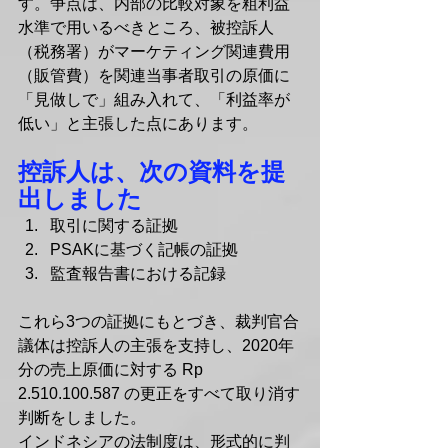
す。争点は、内部の比較対象を粗利益
水準で用いるべきところ、被控訴人
（税務署）がマーケティング関連費用
（販管費）を関連当事者取引の原価に
「見做しで」組み入れて、「利益率が
低い」と主張した点にあります。
控訴人は、次の資料を提
出しました
取引に関する証拠
PSAKに基づく記帳の証拠
監査報告書における記録
これら3つの証拠にもとづき、裁判官合
議体は控訴人の主張を支持し、2020年
分の売上原価に対する Rp 
2.510.100.587 の更正をすべて取り消す
判断をしました。
インドネシアの法制度は、形式的に判