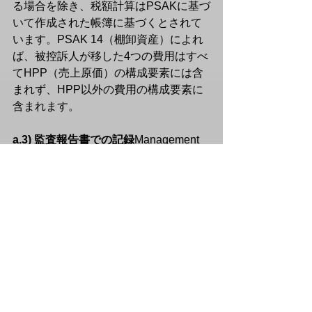
る場合を除き、税額計算はPSAKに基づ
いて作成された帳簿に基づくとされて
います。PSAK 14（棚卸資産）によれ
ば、被控訴人が移した4つの費用はすべ
てHPP（売上原価）の構成要素には含
まれず、HPP以外の費用の構成要素に
含まれます。
a.3) 監査報告書での記録
Management 
fees & charges intercompany（Rp 
1.816.001.604）は、控訴人の損益計算
書において「一般管理費および管理
費」に分類して記録しています。
裁判官合議体の見解
検討の結果、税務
裁判所は、被控訴人の更正を維持しな
い十分な理由があると判断し、売上原
価に対する Rp 2.510.100.587 の更正に
ついて、控訴人の不服申立てを全て認